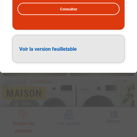
Consulter
Voir la version feuilletable
Maison
Mémo
Toutes les
Les rayons
promos