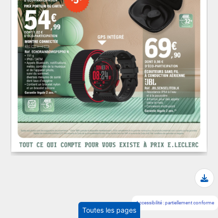
Tél
Accessibilité : partiellement conforme
Toutes les pages