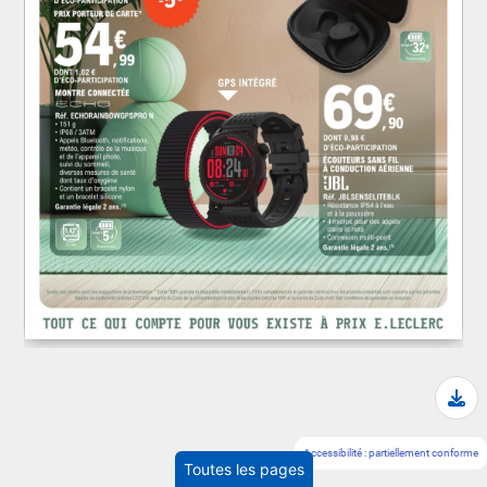
Tél
Accessibilité : partiellement conforme
Toutes les pages