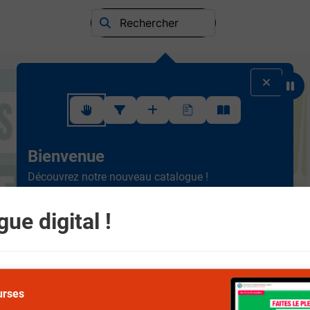
Rechercher
Suivez ce rapide tutoriel pour apprendre à utiliser l'interface
Bienvenue
Découvrez notre nouveau catalogue !
Ergonomique et intuitif, la
nouvelle version est plus
simple à consulter.
Scrollez de haut en bas et
ue digital !
naviguez entre les différents rayons.
Suivant
urses