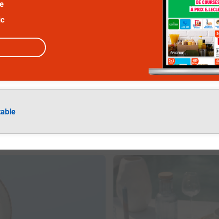
ée
ic
table