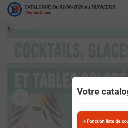
CATALOGUE: Du
02/06/2026
au
30/08/2026
-
Plus que
23
jours
X
Votre catalog
Fonction liste de co