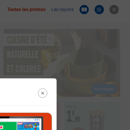
Toutes les promos
Les rayons
 du catalogue e.leclerc