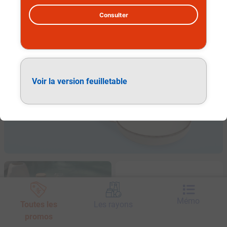
Consulter
Vaisselle
Voir la version feuilletable
Mémo
Toutes les
Les rayons
promos