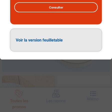
Consulter
Vaisselle
Voir la version feuilletable
Mémo
Toutes les
Les rayons
promos