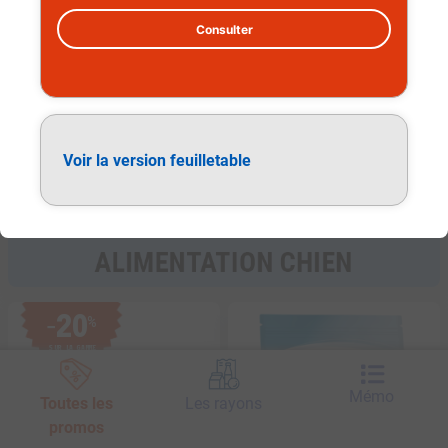
Consulter
Alimentation chien
Voir la version feuilletable
20
%
−
SUR LA GAMME
Mémo
Toutes les
Les rayons
promos