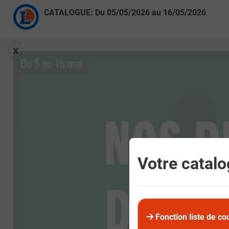
CATALOGUE: Du
05/05/2026
au
16/05/2026
X
Votre catalog
Fonction liste de co