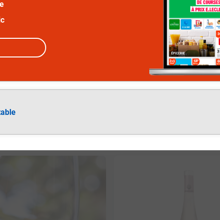
ée
ic
table