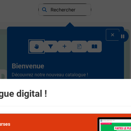
Rechercher
Suivez ce rapide tutoriel pour apprendre à utiliser l'interface
Bienvenue
Découvrez notre nouveau catalogue !
Ergonomique et intuitif, la
nouvelle version est plus
simple à consulter.
Scrollez de haut en bas et
ue digital !
naviguez entre les différents rayons.
Suivant
urses