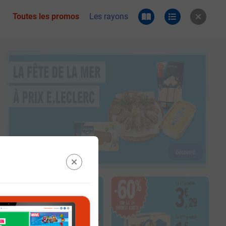
Toutes les promos
Les rayons
 du catalogue e.leclerc