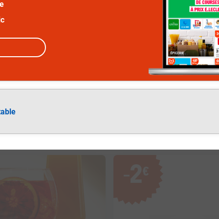
ée
ic
table
2
€
−