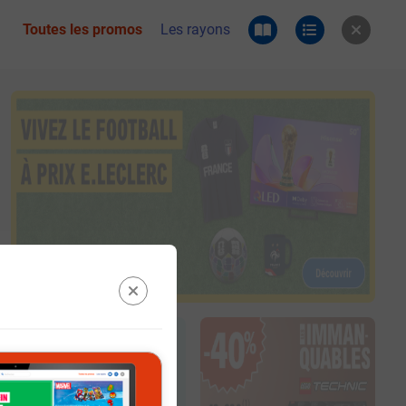
Toutes les promos
Les rayons
 du catalogue e.leclerc