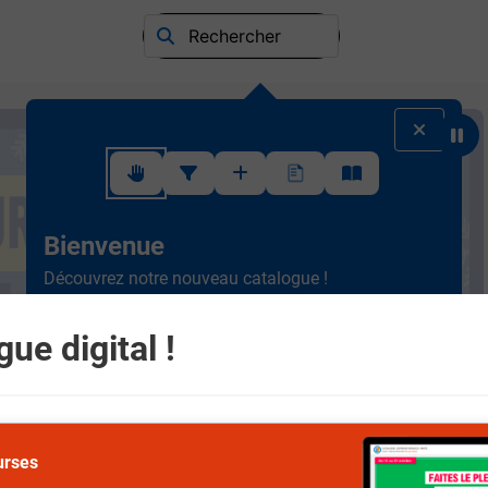
Rechercher
Suivez ce rapide tutoriel pour apprendre à utiliser l'interface
Bienvenue
Découvrez notre nouveau catalogue !
Ergonomique et intuitif, la
nouvelle version est plus
simple à consulter.
Scrollez de haut en bas et
ue digital !
naviguez entre les différents rayons.
Suivant
urses