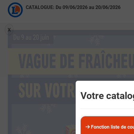
CATALOGUE: Du
09/06/2026
au
20/06/2026
X
Votre catalog
Fonction liste de co