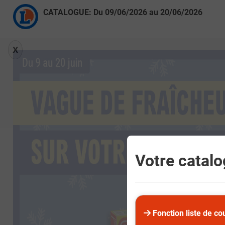
CATALOGUE: Du
09/06/2026
au
20/06/2026
X
Votre catalog
Fonction liste de co