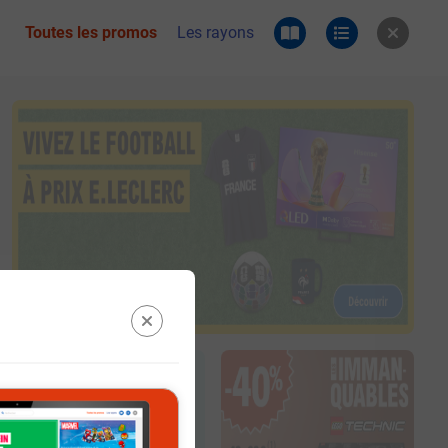
Toutes les promos
Les rayons
 du catalogue e.leclerc