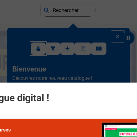
Rechercher
Suivez ce rapide tutoriel pour apprendre à utiliser l'interface
Bienvenue
Découvrez notre nouveau catalogue !
Ergonomique et intuitif, la
nouvelle version est plus
simple à consulter.
Scrollez de haut en bas et
ue digital !
naviguez entre les différents rayons.
Suivant
urses