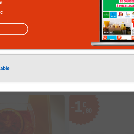
ée
ic
table
1
€
−
,
80