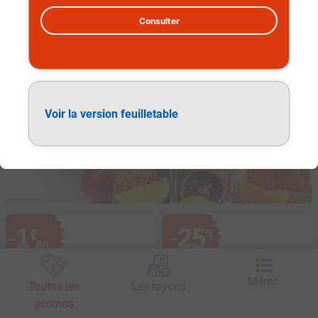
Consulter
Alcools et apéritifs
Voir la version feuilletable
1
25
€
%
−
−
,
80
Mémo
Toutes les
Les rayons
promos