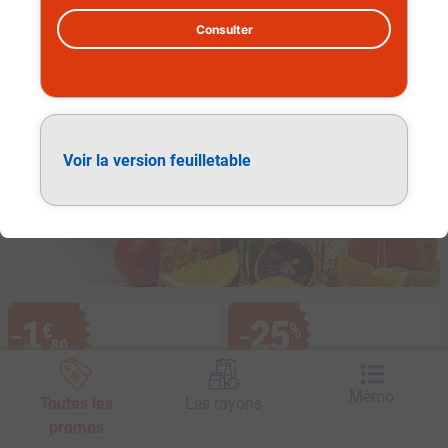
Consulter
Alcools et apéritifs
Voir la version feuilletable
1
25
€
%
−
−
,
80
Mémo
Toutes les
Les rayons
promos