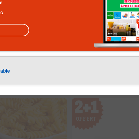
ée
ic
table
2
+
1
OFFERT