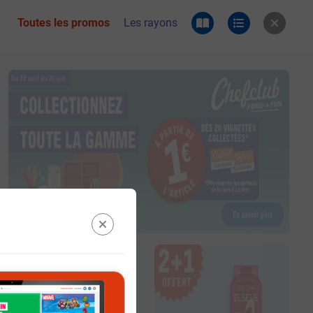
Toutes les promos
Les rayons
 du catalogue e.leclerc