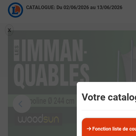
CATALOGUE: Du
02/06/2026
au
13/06/2026
X
Votre catalog
Fonction liste de co