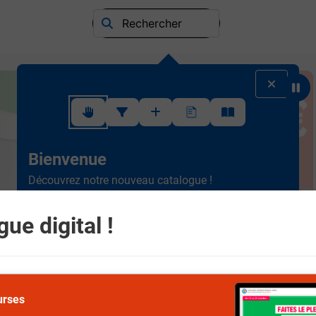
Rechercher
Suivez ce rapide tutoriel pour apprendre à utiliser l'interface
Bienvenue
Découvrez notre nouveau catalogue !
Ergonomique et intuitif, la
nouvelle version est plus
simple à consulter.
Scrollez de haut en bas et
ue digital !
naviguez entre les différents rayons.
Suivant
urses