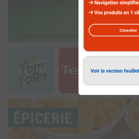
Navigation simplifi
Vos produits en 1 cl
Consulter
Diapositive 3 sur 3
Voir la version feuille
Épicerie