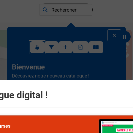
Rechercher
Suivez ce rapide tutoriel pour apprendre à utiliser l'interface
Bienvenue
Découvrez notre nouveau catalogue !
Ergonomique et intuitif, la
nouvelle version est plus
simple à consulter.
Scrollez de haut en bas et
ue digital !
naviguez entre les différents rayons.
Suivant
urses