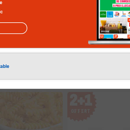
ée
ic
table
2
+
1
OFFERT