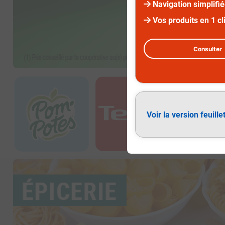
Navigation simplifi
Vos produits en 1 cl
Consulter
Diapositive 3 sur 3
Voir la version feuille
Épicerie