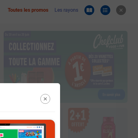
Toutes les promos
Les rayons
 du catalogue e.leclerc