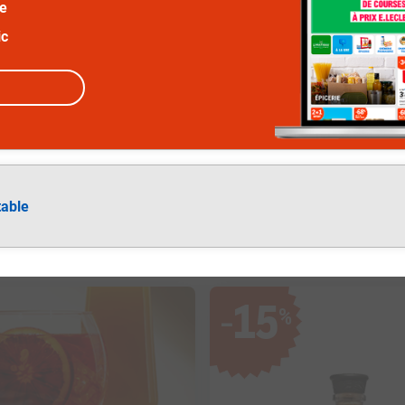
ée
ic
table
15
%
−