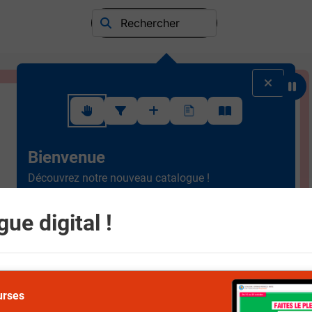
Rechercher
Suivez ce rapide tutoriel pour apprendre à utiliser l'interface
Bienvenue
Découvrez notre nouveau catalogue !
Ergonomique et intuitif, la
nouvelle version est plus
simple à consulter.
Scrollez de haut en bas et
ue digital !
naviguez entre les différents rayons.
Suivant
urses