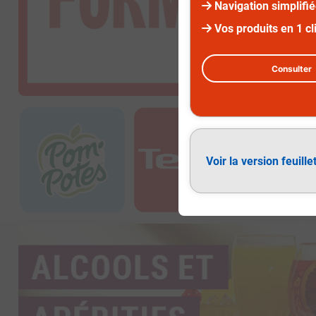
Navigation simplifi
Vos produits en 1 cl
Consulter
Diapositive 1 sur 3
Voir la version feuille
Alcools et apéritifs