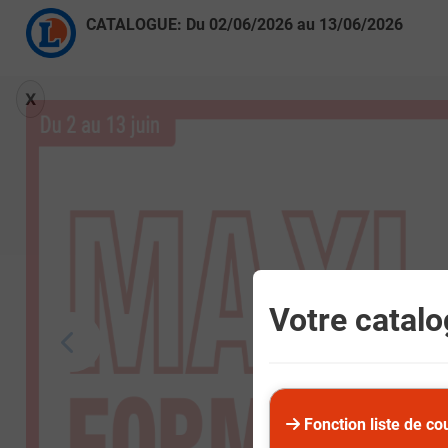
CATALOGUE: Du
02/06/2026
au
13/06/2026
X
Votre catalog
Fonction liste de co