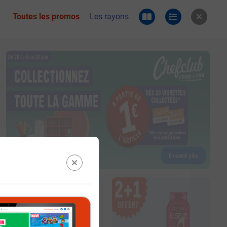
Toutes les promos
Les rayons
 du catalogue e.leclerc