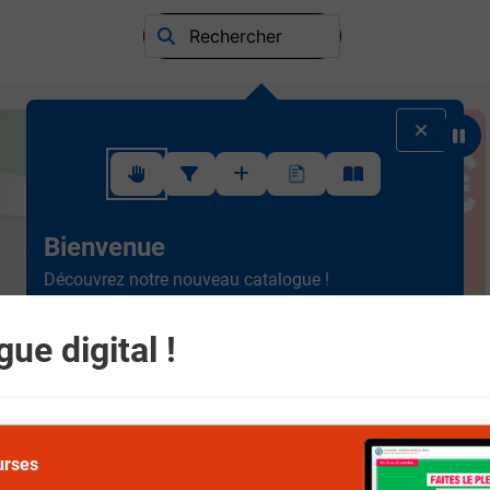
Rechercher
Suivez ce rapide tutoriel pour apprendre à utiliser l'interface
Bienvenue
Découvrez notre nouveau catalogue !
Ergonomique et intuitif, la
nouvelle version est plus
simple à consulter.
Scrollez de haut en bas et
ue digital !
naviguez entre les différents rayons.
Suivant
urses