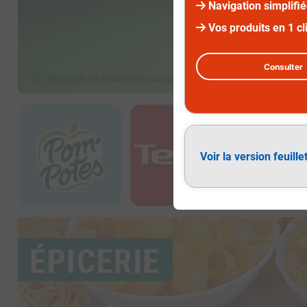
Navigation simplifi
Vos produits en 1 cl
Consulter
Diapositive 3 sur 3
Voir la version feuille
Épicerie