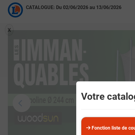
CATALOGUE: Du
02/06/2026
au
13/06/2026
X
Votre catalog
Fonction liste de co