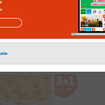
ée
ic
table
2
+
1
OFFERT