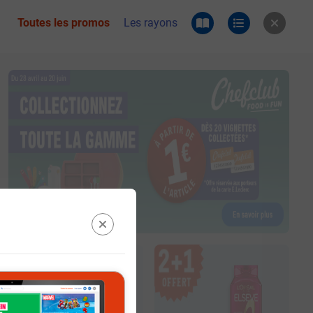
Toutes les promos
Les rayons
 du catalogue e.leclerc