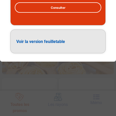
Consulter
Épicerie
Voir la version feuilletable
Mémo
Toutes les
Les rayons
promos