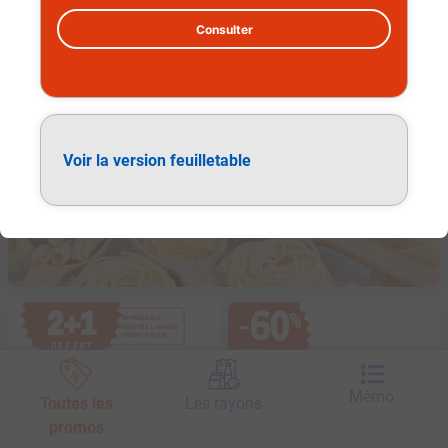
Consulter
Épicerie
Voir la version feuilletable
60
2
+
1
%
−
DIFFÉRENTES
VARIÉTÉS, LA MOINS
CHÈRE OFFERTE
OFFERT
SUR LE
2
e
PRODUIT ACHETÉ
Mémo
Toutes les
Les rayons
promos