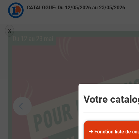
CATALOGUE: Du
12/05/2026
au
23/05/2026
X
Votre catalog
Fonction liste de co