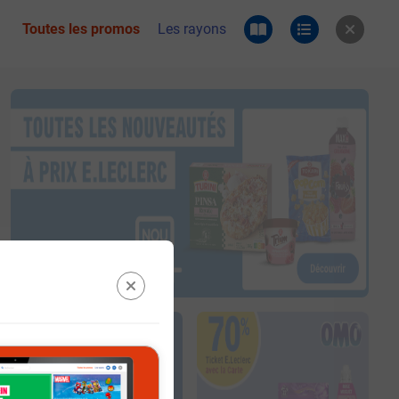
Toutes les promos
Les rayons
 du catalogue e.leclerc