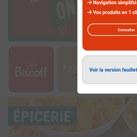
Navigation simplifi
Vos produits en 1 cl
Consulter
Diapositive 1 sur 2
Voir la version feuille
Épicerie