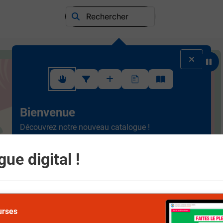
Rechercher
Suivez ce rapide tutoriel pour apprendre à utiliser l'interface
Bienvenue
Découvrez notre nouveau catalogue !
Ergonomique et intuitif, la
nouvelle version est plus
simple à consulter.
Scrollez de haut en bas et
ue digital !
naviguez entre les différents rayons.
Suivant
urses