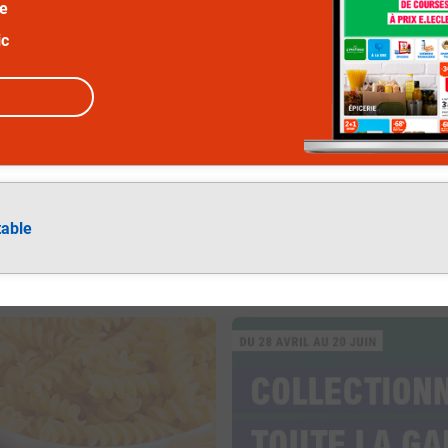
ée
ic
table