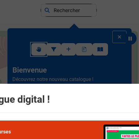
Rechercher
Suivez ce rapide tutoriel pour apprendre à utiliser l'interface
Bienvenue
Découvrez notre nouveau catalogue !
Ergonomique et intuitif, la
nouvelle version est plus
simple à consulter.
Scrollez de haut en bas et
ue digital !
naviguez entre les différents rayons.
Suivant
urses