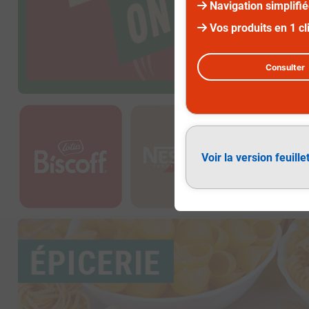
Navigation simplifi
Vos produits en 1 cl
Consulter
Diapositive 2 sur 2
Voir la version feuille
Épicerie