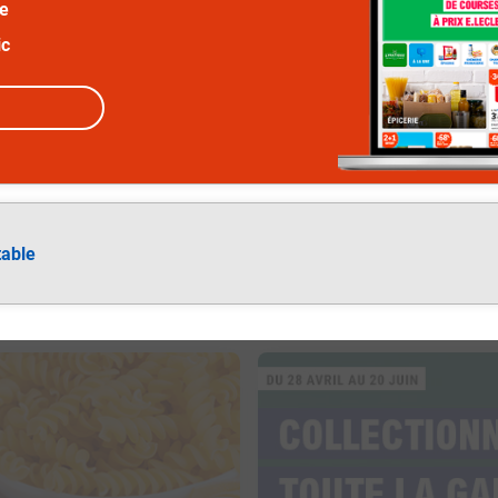
ée
ic
table