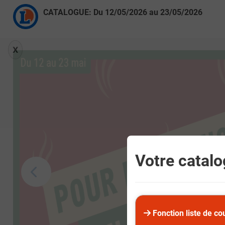
CATALOGUE: Du
12/05/2026
au
23/05/2026
X
Votre catalog
Fonction liste de co