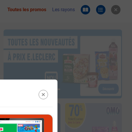
Toutes les promos
Les rayons
 du catalogue e.leclerc