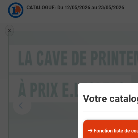
CATALOGUE: Du
12/05/2026
au
23/05/2026
X
Votre catalog
Fonction liste de co