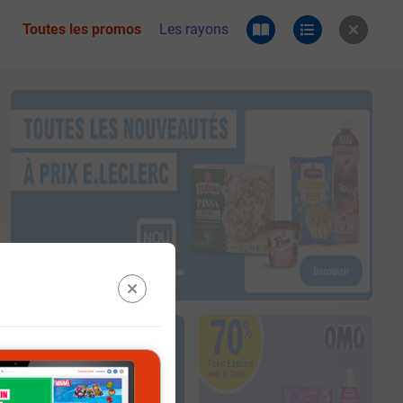
Toutes les promos
Les rayons
 du catalogue e.leclerc