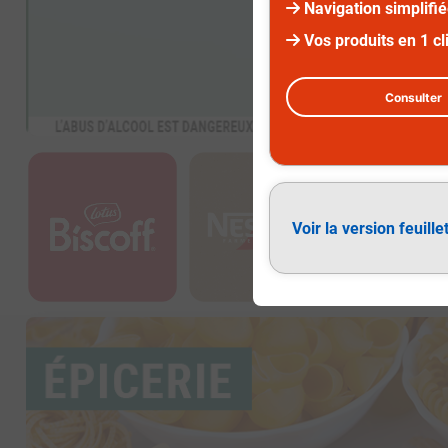
Navigation simplifi
Vos produits en 1 cl
Consulter
Diapositive 2 sur 2
Voir la version feuille
Épicerie