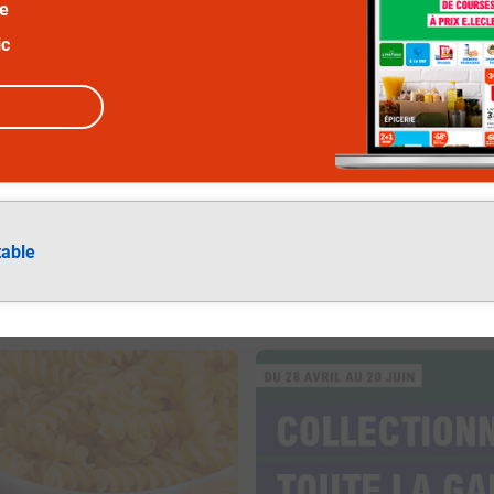
ée
ic
table