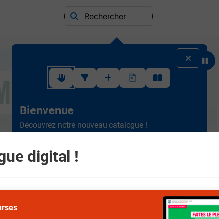
Rechercher
Suivez ce rapide tutoriel pour apprendre à utiliser l'interface
Bienvenue
Découvrez notre nouveau catalogue !
Ergonomique et intuitif, la
nouvelle version est plus
simple à consulter.
Scrollez de haut en bas et
ue digital !
naviguez entre les différents rayons.
Suivant
urses