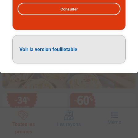
Consulter
Épicerie
Voir la version feuilletable
60
34
%
%
−
−
SUR LA GAMME
SUR LE
2
e
PRODUIT ACHETÉ
Mémo
Toutes les
Les rayons
promos