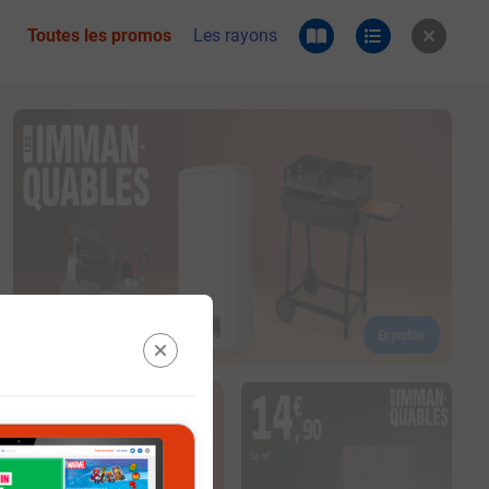
Toutes les promos
Les rayons
 du catalogue e.leclerc