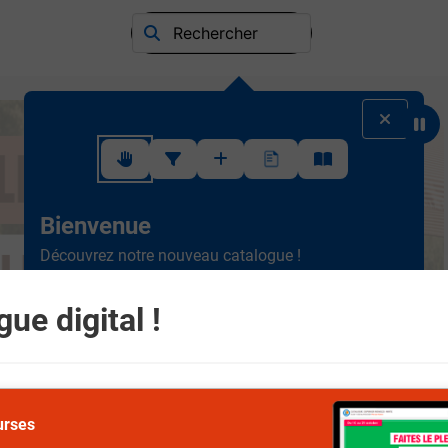
Rechercher
Suivez ce rapide tutoriel pour apprendre à utiliser l'interface
Bienvenue
Découvrez notre nouveau catalogue !
Ergonomique et intuitif, la
nouvelle version est plus
simple à consulter.
Scrollez de haut en bas et
ue digital !
naviguez entre les différents rayons.
Suivant
urses