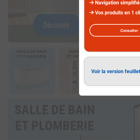
Navigation simplifi
Vos produits en 1 cl
Consulter
Diapositive 2 sur 3
Voir la version feuille
Salle de bain et plomberie