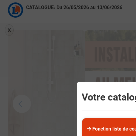
CATALOGUE: Du
26/05/2026
au
13/06/2026
X
Votre catalog
Fonction liste de co