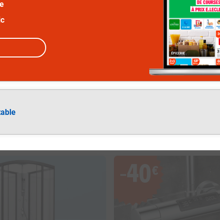
ée
ic
table
40
€
−