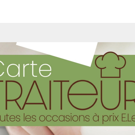
informations de la version feuilletable du catalogue dans sa ve