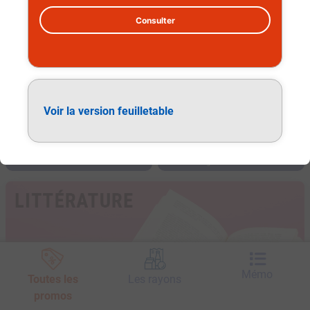
Consulter
Voir la version feuilletable
Littérature
Mémo
Toutes les
Les rayons
promos