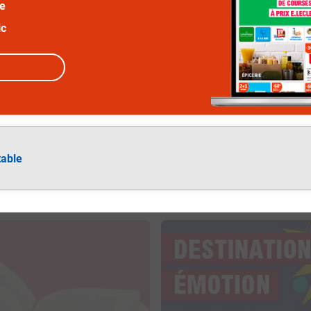
ée
ic
table