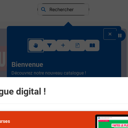
Rechercher
Suivez ce rapide tutoriel pour apprendre à utiliser l'interface
Bienvenue
Découvrez notre nouveau catalogue !
Ergonomique et intuitif, la
nouvelle version est plus
simple à consulter.
Scrollez de haut en bas et
ue digital !
naviguez entre les différents rayons.
Suivant
urses