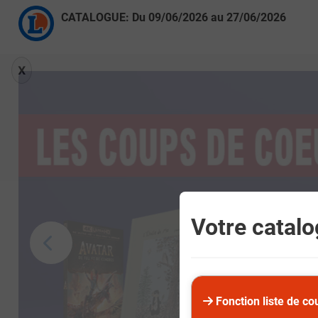
CATALOGUE: Du
09/06/2026
au
27/06/2026
X
Votre catalog
Fonction liste de co