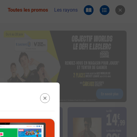
Toutes les promos
Les rayons
 du catalogue e.leclerc