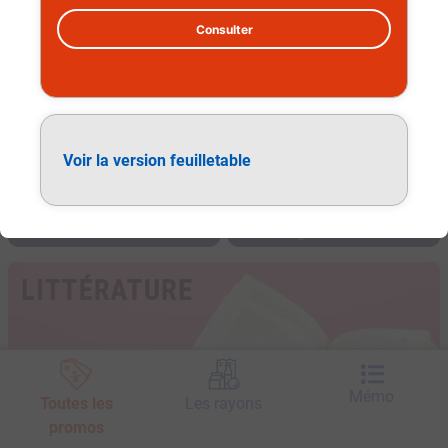
Consulter
Voir la version feuilletable
Littérature
Mémo
Toutes les
Les rayons
promos