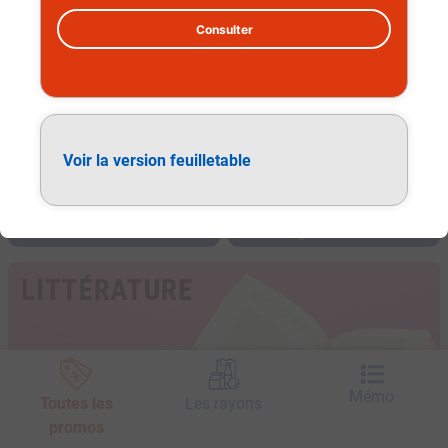
Consulter
Voir la version feuilletable
Littérature
Mémo
Toutes les
Les rayons
promos