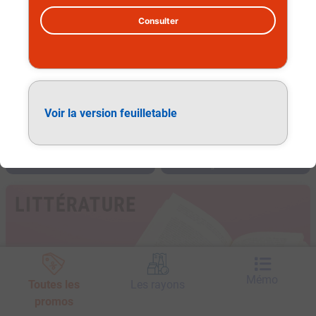
Consulter
Voir la version feuilletable
Littérature
Mémo
Toutes les
Les rayons
promos