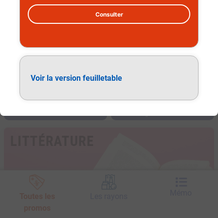
Consulter
Voir la version feuilletable
Littérature
Mémo
Toutes les
Les rayons
promos