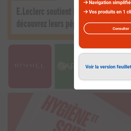
Navigation simplifi
Vos produits en 1 cl
Consulter
Diapositive 3 sur 3
Voir la version feuille
Hygiène et soin du corps