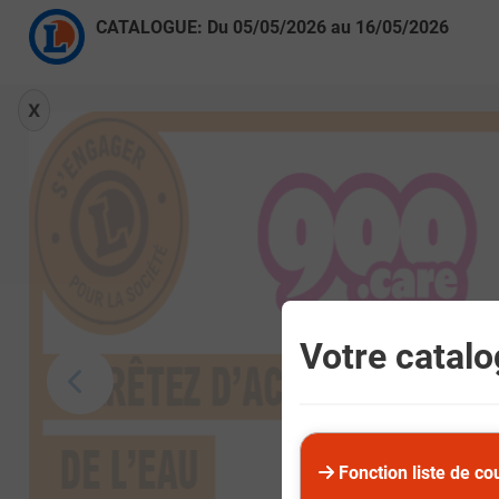
CATALOGUE: Du
05/05/2026
au
16/05/2026
X
Votre catalog
Fonction liste de co