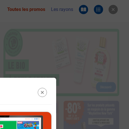
Toutes les promos
Les rayons
 du catalogue e.leclerc