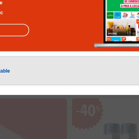
ée
ic
table
40
%
−