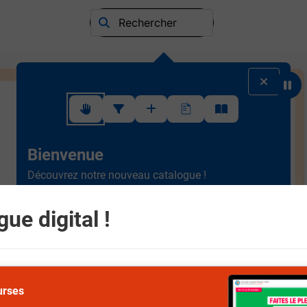
Rechercher
Suivez ce rapide tutoriel pour apprendre à utiliser l'interface
Bienvenue
Découvrez notre nouveau catalogue !
Ergonomique et intuitif, la
nouvelle version est plus
simple à consulter.
Scrollez de haut en bas et
ue digital !
naviguez entre les différents rayons.
Suivant
urses