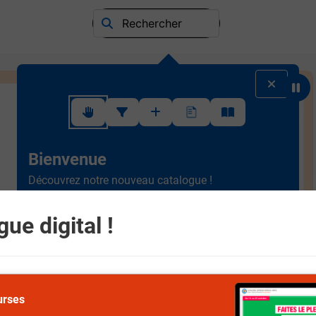
Rechercher
Suivez ce rapide tutoriel pour apprendre à utiliser l'interface
Bienvenue
Découvrez notre nouveau catalogue !
Ergonomique et intuitif, la
nouvelle version est plus
simple à consulter.
Scrollez de haut en bas et
ue digital !
naviguez entre les différents rayons.
Suivant
urses