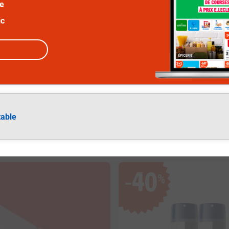
ée
ic
table
40
%
−