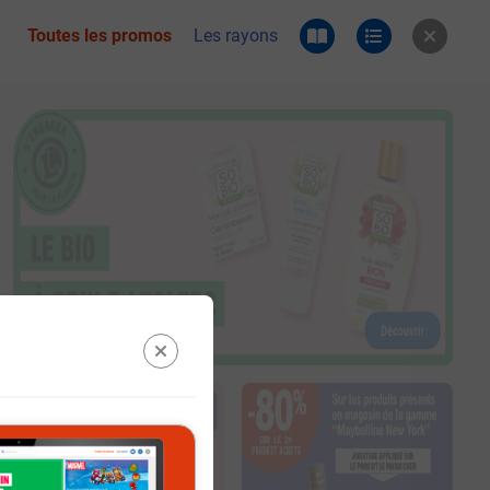
Toutes les promos
Les rayons
 du catalogue e.leclerc