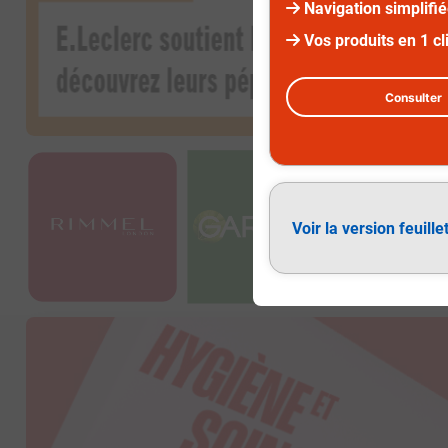
Navigation simplifi
Vos produits en 1 cl
Consulter
Diapositive 3 sur 3
Voir la version feuille
Hygiène et soin du corps