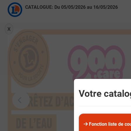
CATALOGUE: Du
05/05/2026
au
16/05/2026
X
Votre catalog
Fonction liste de co