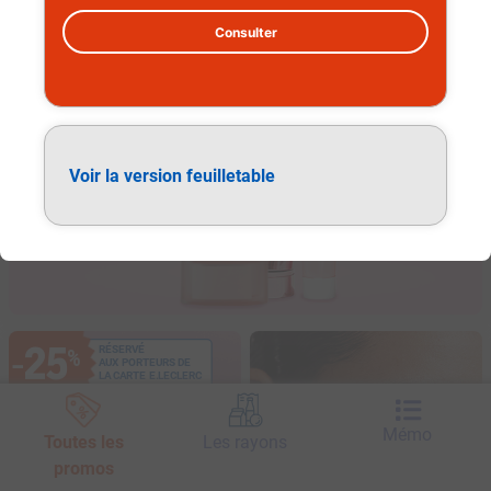
Consulter
Soins visage et corps
Voir la version feuilletable
25
RÉSERVÉ
%
−
AUX PORTEURS DE
LA CARTE E.LECLERC
SUR LA GAMME
Mémo
Toutes les
Les rayons
promos