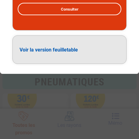
Consulter
Pneumatiques
Voir la version feuilletable
30
120
€
€
Ticket E.Leclerc
Ticket E.Leclerc
avec la Carte
avec la Carte
SUR LA GAMME
SUR LA GAMME
Mémo
Toutes les
Les rayons
promos