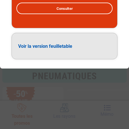
Consulter
Pneumatiques
Voir la version feuilletable
50
%
−
SUR LA GAMME
Mémo
Toutes les
Les rayons
promos