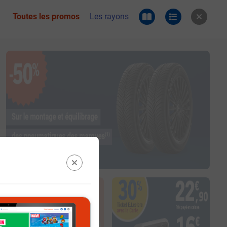
Toutes les promos
Les rayons
 du catalogue e.leclerc