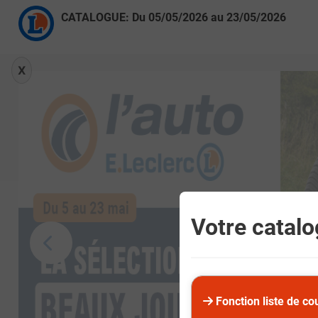
CATALOGUE: Du
05/05/2026
au
23/05/2026
X
Votre catalog
Fonction liste de co