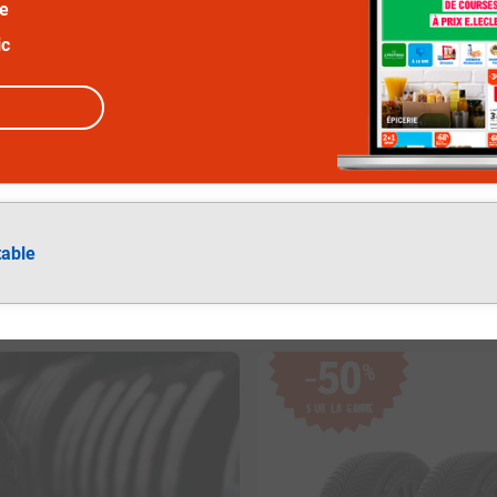
ée
ic
table
50
%
−
SUR LA GAMME