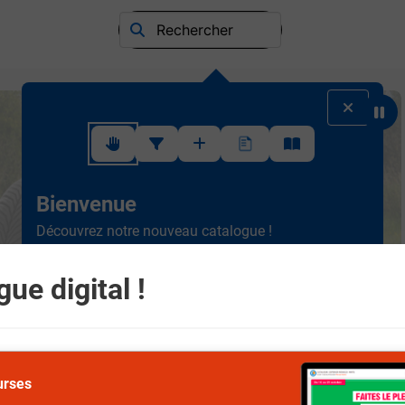
Rechercher
Suivez ce rapide tutoriel pour apprendre à utiliser l'interface
Bienvenue
Découvrez notre nouveau catalogue !
Ergonomique et intuitif, la
nouvelle version est plus
simple à consulter.
Scrollez de haut en bas et
ue digital !
naviguez entre les différents rayons.
Suivant
urses