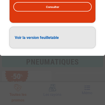
Consulter
Pneumatiques
Voir la version feuilletable
50
%
−
SUR LA GAMME
Mémo
Toutes les
Les rayons
promos