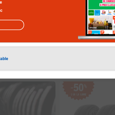
ée
ic
table
50
%
−
SUR LA GAMME