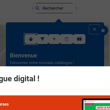
Rechercher
Suivez ce rapide tutoriel pour apprendre à utiliser l'interface
Bienvenue
Découvrez notre nouveau catalogue !
Ergonomique et intuitif, la
nouvelle version est plus
simple à consulter.
Scrollez de haut en bas et
ue digital !
naviguez entre les différents rayons.
Suivant
urses