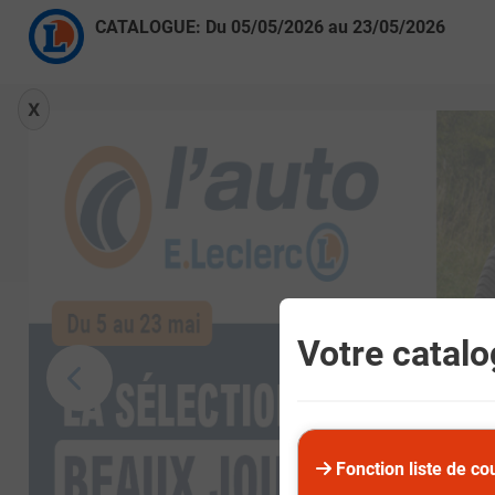
CATALOGUE: Du
05/05/2026
au
23/05/2026
X
Votre catalog
Fonction liste de co