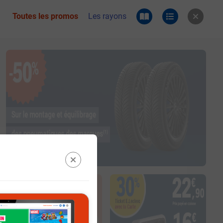
Toutes les promos
Les rayons
 du catalogue e.leclerc