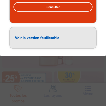
Consulter
Soins visage et corps
Voir la version feuilletable
30
%
25
RÉSERVÉ
%
−
AUX PORTEURS DE
Ticket E.Leclerc
LA CARTE E.LECLERC
avec la Carte
SUR LA GAMME
SUR LA GAMME
Mémo
Toutes les
Les rayons
promos