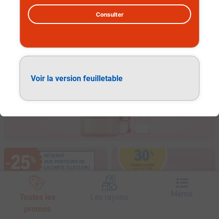
Consulter
Soins visage et corps
Voir la version feuilletable
30
%
25
RÉSERVÉ
%
−
AUX PORTEURS DE
Ticket E.Leclerc
LA CARTE E.LECLERC
avec la Carte
SUR LA GAMME
SUR LA GAMME
Mémo
Toutes les
Les rayons
promos