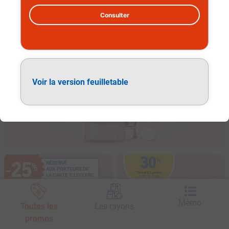
Consulter
Soins visage et corps
Voir la version feuilletable
30
%
25
RÉSERVÉ
%
−
AUX PORTEURS DE
Ticket E.Leclerc
LA CARTE E.LECLERC
avec la Carte
SUR LA GAMME
SUR LA GAMME
Mémo
Toutes les
Les rayons
promos