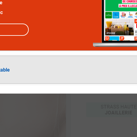
ée
ic
table