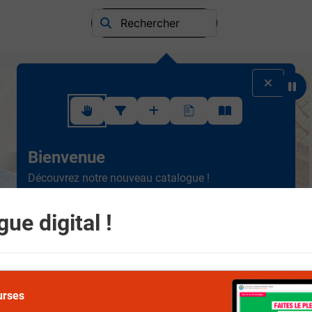
Rechercher
Suivez ce rapide tutoriel pour apprendre à utiliser l'interface
Bienvenue
Découvrez notre nouveau catalogue !
Ergonomique et intuitif, la
nouvelle version est plus
simple à consulter.
Scrollez de haut en bas et
ue digital !
naviguez entre les différents rayons.
Suivant
urses