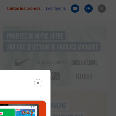
Toutes les promos
Les rayons
 du catalogue e.leclerc