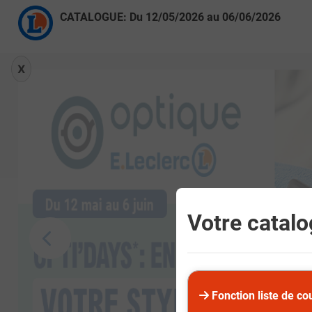
CATALOGUE: Du
12/05/2026
au
06/06/2026
X
Votre catalog
Fonction liste de co