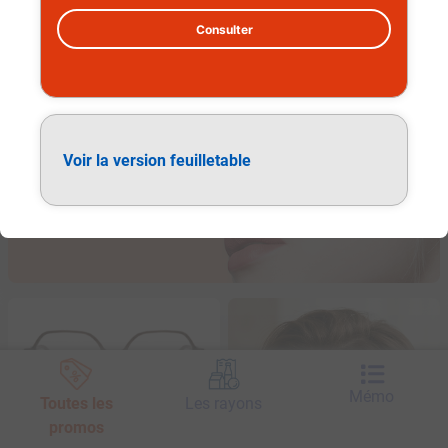
Consulter
Lunettes de vue adulte
Voir la version feuilletable
Mémo
Toutes les
Les rayons
promos