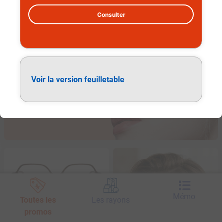
Consulter
Lunettes de vue adulte
Voir la version feuilletable
Mémo
Toutes les
Les rayons
promos