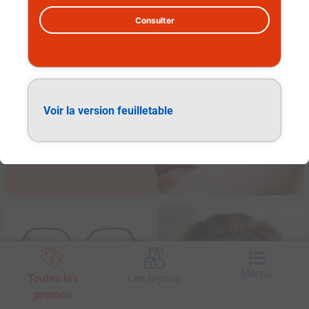
Consulter
Lunettes de vue adulte
Voir la version feuilletable
Mémo
Toutes les
Les rayons
promos