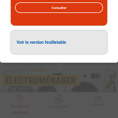
Consulter
Voir la version feuilletable
Electroménager
Mémo
Toutes les
Les rayons
promos