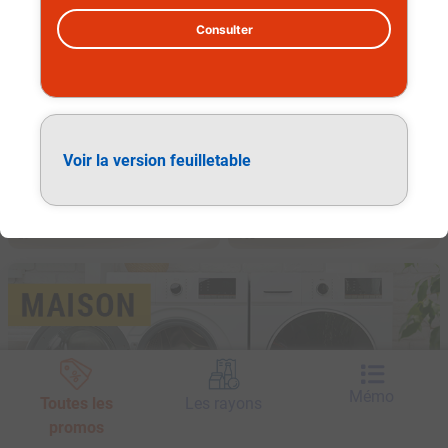
Consulter
Voir la version feuilletable
Maison
Mémo
Toutes les
Les rayons
promos