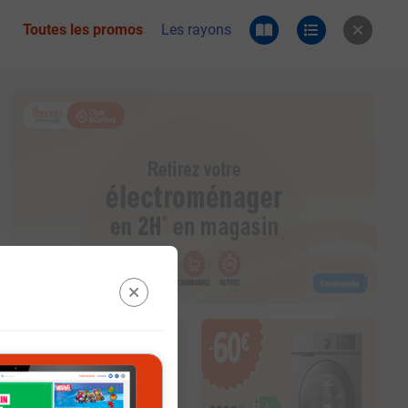
Toutes les promos
Les rayons
 du catalogue e.leclerc