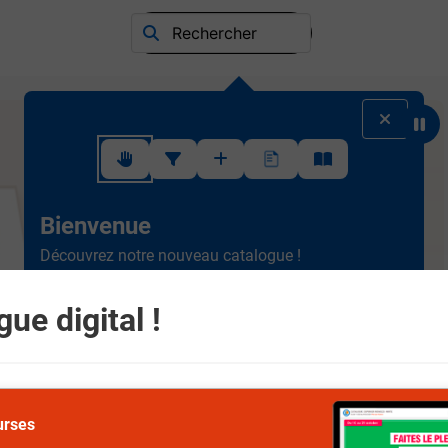
Rechercher
Suivez ce rapide tutoriel pour apprendre à utiliser l'interface
Bienvenue
Découvrez notre nouveau catalogue !
Ergonomique et intuitif, la
nouvelle version est plus
simple à consulter.
Scrollez de haut en bas et
ue digital !
naviguez entre les différents rayons.
Suivant
urses