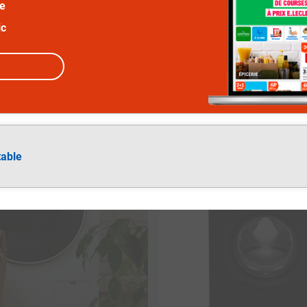
ée
ic
30
€
−
table