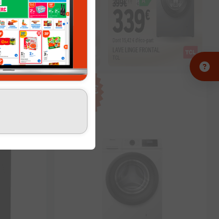
60
€
−