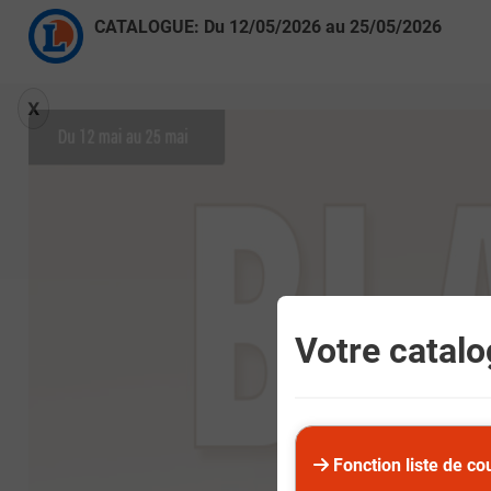
CATALOGUE: Du
12/05/2026
au
25/05/2026
X
Votre catalog
Fonction liste de co