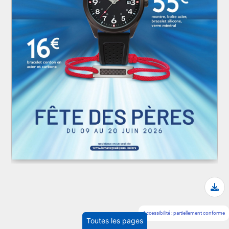
Tél
Accessibilité : partiellement conforme
Toutes les pages