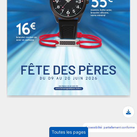
Tél
Accessibilité : partiellement conforme
Toutes les pages